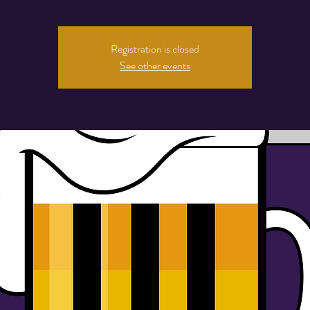
Registration is closed
See other events