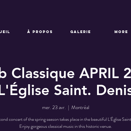
UEIL
À PROPOS
GALERIE
More
b Classique APRIL 
L'Église Saint. Deni
mer. 23 avr.
  |  
Montréal
ond concert of the spring season takes place in the beautiful L'Église Sain
Enjoy gorgeous classical music in this historic venue.