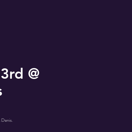
23rd @
s
t Denis.