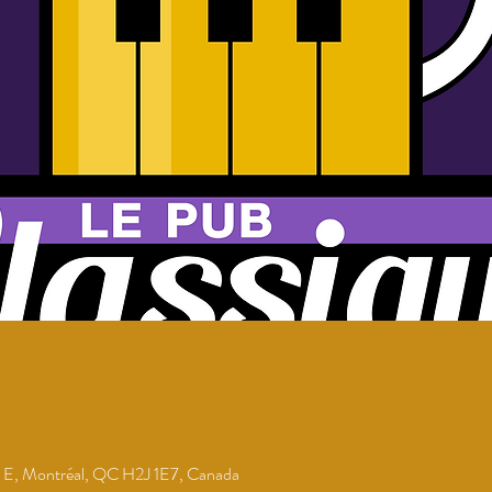
 E, Montréal, QC H2J 1E7, Canada