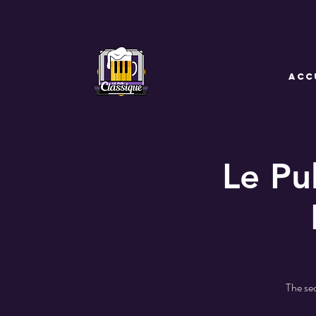
ACC
Le Pu
The sec